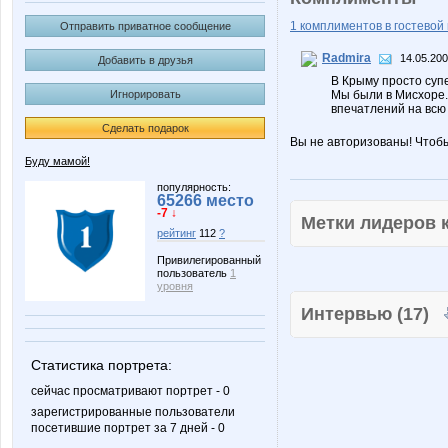
1 комплиментов в гостевой 
Отправить приватное сообщение
Radmira
14.05.200
Добавить в друзья
В Крыму просто суп
Игнорировать
Мы были в Мисхоре.
впечатлений на всю 
Сделать подарок
Вы не авторизованы! Чтоб
Буду мамой!
популярность:
65266 место
-7 ↓
Метки лидеров
рейтинг
112
?
Привилегированный
пользователь
1
уровня
Интервью (17)
Статистика портрета:
сейчас просматривают портрет - 0
зарегистрированные пользователи
посетившие портрет за 7 дней - 0