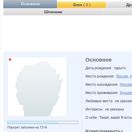
Основное
Блог
( 3 )
Др
Шпионаж
Основное
Дата рождения : скрыто
Место рождения :
Россия
,
Н
Место нахождения :
Россия
Место проживания :
Бусыги
Любимые места : не указа
Интересы : не указаны
О себе : Такая, какая Я есть
Портрет заполнен на 73 %
Комплименты